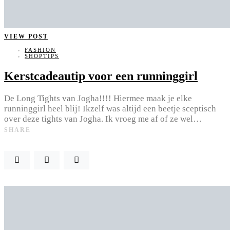
VIEW POST
FASHION
SHOPTIPS
Kerstcadeautip voor een runninggirl
De Long Tights van Jogha!!!! Hiermee maak je elke
runninggirl heel blij! Ikzelf was altijd een beetje sceptisch
over deze tights van Jogha. Ik vroeg me af of ze wel…
SHARE