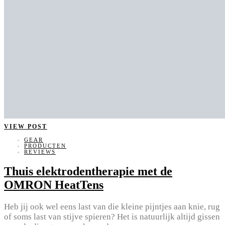
VIEW POST
GEAR
PRODUCTEN
REVIEWS
Thuis elektrodentherapie met de
OMRON HeatTens
Heb jij ook wel eens last van die kleine pijntjes aan knie, rug
of soms last van stijve spieren? Het is natuurlijk altijd gissen