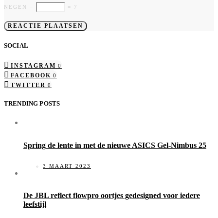
NEGEN −
= 7
SOCIAL
INSTAGRAM
0
FACEBOOK
0
TWITTER
0
TRENDING POSTS
Spring de lente in met de nieuwe ASICS Gel-Nimbus 25
3 MAART 2023
De JBL reflect flowpro oortjes gedesigned voor iedere
leefstijl