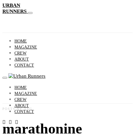
URBAN
RUNNERS
HOME
MAGAZINE
CREW
ABOUT
CONTACT
HOME
MAGAZINE
CREW
ABOUT
POSTS BY TAG
CONTACT
marathonine