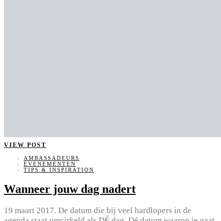
VIEW POST
AMBASSADEURS
EVENEMENTEN
TIPS & INSPIRATION
Wanneer jouw dag nadert
19 maart 2017. De datum die bij veel hardlopers in de
agenda staat omcirkeld als DÉ dag. Dé datum waarop je gaat