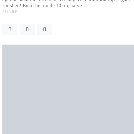
finishen! En of het nu de 10km, halve…
SHARE