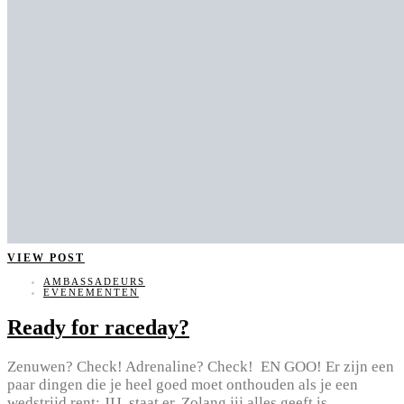
VIEW POST
AMBASSADEURS
EVENEMENTEN
Ready for raceday?
Zenuwen? Check! Adrenaline? Check! EN GOO! Er zijn een
paar dingen die je heel goed moet onthouden als je een
wedstrijd rent: JIJ, staat er. Zolang jij alles geeft is…