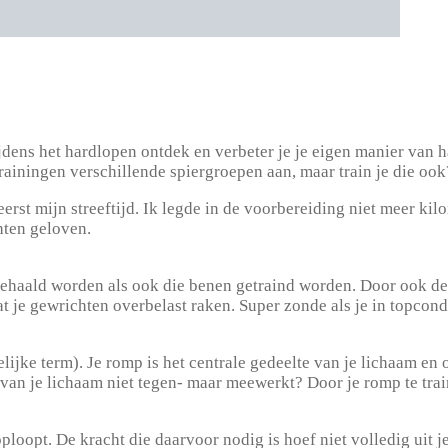
jdens het hardlopen ontdek en verbeter je je eigen manier van h
trainingen verschillende spiergroepen aan, maar train je die ook
rst mijn streeftijd. Ik legde in de voorbereiding niet meer kil
hten geloven.
ehaald worden als ook die benen getraind worden. Door ook de sp
t je gewrichten overbelast raken. Super zonde als je in topcond
ke term). Je romp is het centrale gedeelte van je lichaam en o
 van je lichaam niet tegen- maar meewerkt? Door je romp te train
ploopt. De kracht die daarvoor nodig is hoef niet volledig uit