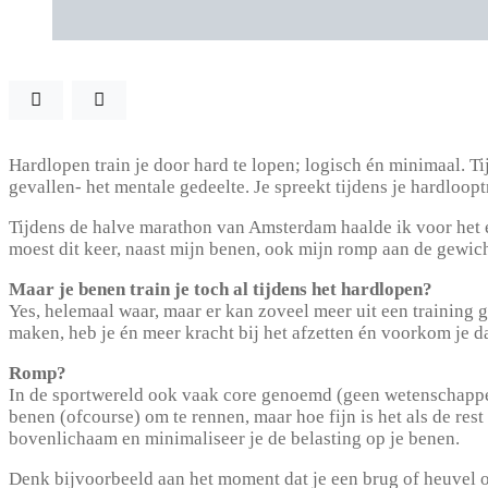
Hardlopen train je door hard te lopen; logisch én minimaal. Ti
gevallen- het mentale gedeelte. Je spreekt tijdens je hardloop
Tijdens de halve marathon van Amsterdam haalde ik voor het ee
moest dit keer, naast mijn benen, ook mijn romp aan de gewic
Maar je benen train je toch al tijdens het hardlopen?
Yes, helemaal waar, maar er kan zoveel meer uit een training g
maken, heb je én meer kracht bij het afzetten én voorkom je da
Romp?
In de sportwereld ook vaak core genoemd (geen wetenschappelij
benen (ofcourse) om te rennen, maar hoe fijn is het als de rest
bovenlichaam en minimaliseer je de belasting op je benen.
Denk bijvoorbeeld aan het moment dat je een brug of heuvel o