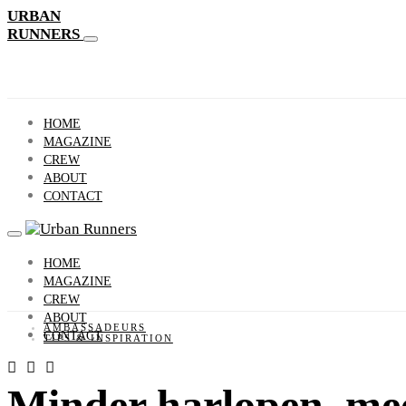
URBAN
RUNNERS
HOME
MAGAZINE
CREW
ABOUT
CONTACT
HOME
MAGAZINE
CREW
ABOUT
AMBASSADEURS
CONTACT
TIPS & INSPIRATION
Minder harlopen, mee