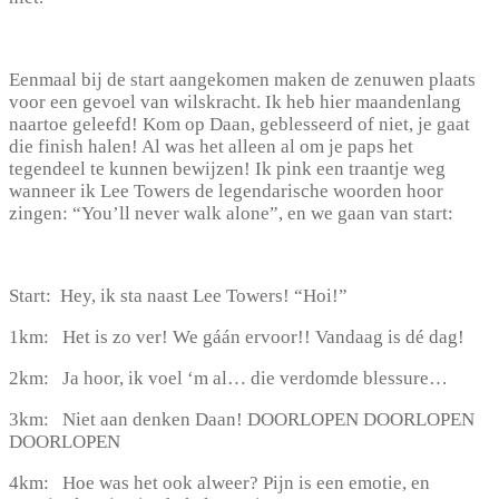
Eenmaal bij de start aangekomen maken de zenuwen plaats
voor een gevoel van wilskracht. Ik heb hier maandenlang
naartoe geleefd! Kom op Daan, geblesseerd of niet, je gaat
die finish halen! Al was het alleen al om je paps het
tegendeel te kunnen bewijzen! Ik pink een traantje weg
wanneer ik Lee Towers de legendarische woorden hoor
zingen: “You’ll never walk alone”, en we gaan van start:
Start: Hey, ik sta naast Lee Towers! “Hoi!”
1km: Het is zo ver! We gáán ervoor!! Vandaag is dé dag!
2km: Ja hoor, ik voel ‘m al… die verdomde blessure…
3km: Niet aan denken Daan! DOORLOPEN DOORLOPEN
DOORLOPEN
4km: Hoe was het ook alweer? Pijn is een emotie, en