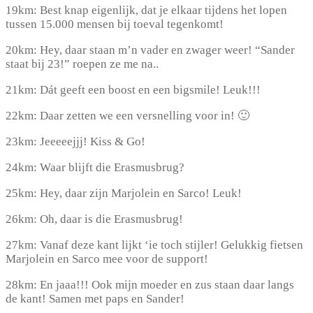
19km: Best knap eigenlijk, dat je elkaar tijdens het lopen
tussen 15.000 mensen bij toeval tegenkomt!
20km: Hey, daar staan m’n vader en zwager weer! “Sander
staat bij 23!” roepen ze me na..
21km: Dát geeft een boost en een bigsmile! Leuk!!!
22km: Daar zetten we een versnelling voor in! 🙂
23km: Jeeeeejjj! Kiss & Go!
24km: Waar blijft die Erasmusbrug?
25km: Hey, daar zijn Marjolein en Sarco! Leuk!
26km: Oh, daar is die Erasmusbrug!
27km: Vanaf deze kant lijkt ‘ie toch stijler! Gelukkig fietsen
Marjolein en Sarco mee voor de support!
28km: En jaaa!!! Ook mijn moeder en zus staan daar langs
de kant! Samen met paps en Sander!