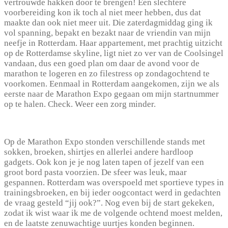
vertrouwde hakken door te brengen! Een slechtere
voorbereiding kon ik toch al niet meer hebben, dus dat
maakte dan ook niet meer uit. Die zaterdagmiddag ging ik
vol spanning, bepakt en bezakt naar de vriendin van mijn
neefje in Rotterdam. Haar appartement, met prachtig uitzicht
op de Rotterdamse skyline, ligt niet zo ver van de Coolsingel
vandaan, dus een goed plan om daar de avond voor de
marathon te logeren en zo filestress op zondagochtend te
voorkomen. Eenmaal in Rotterdam aangekomen, zijn we als
eerste naar de Marathon Expo gegaan om mijn startnummer
op te halen. Check. Weer een zorg minder.
Op de Marathon Expo stonden verschillende stands met
sokken, broeken, shirtjes en allerlei andere hardloop
gadgets. Ook kon je je nog laten tapen of jezelf van een
groot bord pasta voorzien. De sfeer was leuk, maar
gespannen. Rotterdam was overspoeld met sportieve types in
trainingsbroeken, en bij ieder oogcontact werd in gedachten
de vraag gesteld “jij ook?”. Nog even bij de start gekeken,
zodat ik wist waar ik me de volgende ochtend moest melden,
en de laatste zenuwachtige uurtjes konden beginnen.