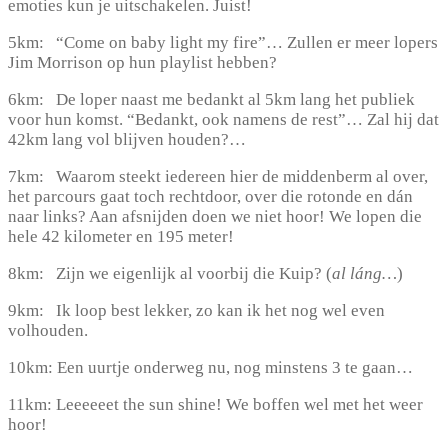
emoties kun je uitschakelen. Juist!
5km: “Come on baby light my fire”… Zullen er meer lopers
Jim Morrison op hun playlist hebben?
6km: De loper naast me bedankt al 5km lang het publiek
voor hun komst. “Bedankt, ook namens de rest”… Zal hij dat
42km lang vol blijven houden?…
7km: Waarom steekt iedereen hier de middenberm al over,
het parcours gaat toch rechtdoor, over die rotonde en dán
naar links? Aan afsnijden doen we niet hoor! We lopen die
hele 42 kilometer en 195 meter!
8km: Zijn we eigenlijk al voorbij die Kuip? (
al láng…
)
9km: Ik loop best lekker, zo kan ik het nog wel even
volhouden.
10km: Een uurtje onderweg nu, nog minstens 3 te gaan…
11km: Leeeeeet the sun shine! We boffen wel met het weer
hoor!