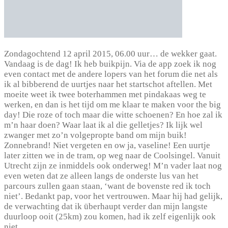
Zondagochtend 12 april 2015, 06.00 uur… de wekker gaat.
Vandaag is de dag! Ik heb buikpijn. Via de app zoek ik nog
even contact met de andere lopers van het forum die net als
ik al bibberend de uurtjes naar het startschot aftellen. Met
moeite weet ik twee boterhammen met pindakaas weg te
werken, en dan is het tijd om me klaar te maken voor the big
day! Die roze of toch maar die witte schoenen? En hoe zal ik
m’n haar doen? Waar laat ik al die gelletjes? Ik lijk wel
zwanger met zo’n volgepropte band om mijn buik!
Zonnebrand! Niet vergeten en ow ja, vaseline! Een uurtje
later zitten we in de tram, op weg naar de Coolsingel. Vanuit
Utrecht zijn ze inmiddels ook onderweg! M’n vader laat nog
even weten dat ze alleen langs de onderste lus van het
parcours zullen gaan staan, ‘want de bovenste red ik toch
niet’. Bedankt pap, voor het vertrouwen. Maar hij had gelijk,
de verwachting dat ik überhaupt verder dan mijn langste
duurloop ooit (25km) zou komen, had ik zelf eigenlijk ook
niet.