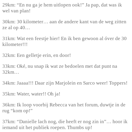
29km: “En nu ga je hem uitlopen ook!” Ja pap, dat was ik
wel van plan!
30km: 30 kilometer… aan de andere kant van de weg zitten
ze al op 40…
31km: Wat een feestje hier! En ik ben gewoon al óver de 30
kilometer!!!
32km: Een gelletje erin, en door!
33km: Oké, nu snap ik wat ze bedoelen met dat punt na
32km…
34km: Jaaaa!!! Daar zijn Marjolein en Sarco weer! Toppers!
35km: Water, water!! Oh ja!
36km: Ik loop voorbij Rebecca van het forum, duwtje in de
rug “kom op!”
37km: “Danielle lach nog, die heeft er nog zin in”… hoor ik
iemand uit het publiek roepen. Thumbs up!