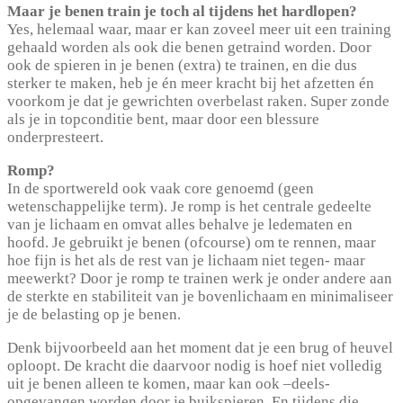
Maar je benen train je toch al tijdens het hardlopen?
Yes, helemaal waar, maar er kan zoveel meer uit een training
gehaald worden als ook die benen getraind worden. Door
ook de spieren in je benen (extra) te trainen, en die dus
sterker te maken, heb je én meer kracht bij het afzetten én
voorkom je dat je gewrichten overbelast raken. Super zonde
als je in topconditie bent, maar door een blessure
onderpresteert.
Romp?
In de sportwereld ook vaak core genoemd (geen
wetenschappelijke term). Je romp is het centrale gedeelte
van je lichaam en omvat alles behalve je ledematen en
hoofd. Je gebruikt je benen (ofcourse) om te rennen, maar
hoe fijn is het als de rest van je lichaam niet tegen- maar
meewerkt? Door je romp te trainen werk je onder andere aan
de sterkte en stabiliteit van je bovenlichaam en minimaliseer
je de belasting op je benen.
Denk bijvoorbeeld aan het moment dat je een brug of heuvel
oploopt. De kracht die daarvoor nodig is hoef niet volledig
uit je benen alleen te komen, maar kan ook –deels-
opgevangen worden door je buikspieren. En tijdens die