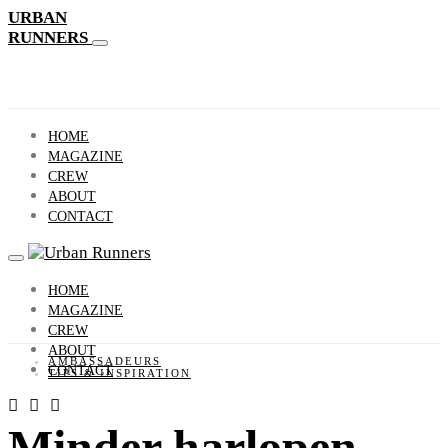
URBAN
RUNNERS
HOME
MAGAZINE
CREW
ABOUT
CONTACT
HOME
MAGAZINE
CREW
ABOUT
AMBASSADEURS
CONTACT
TIPS & INSPIRATION
Minder harlopen,