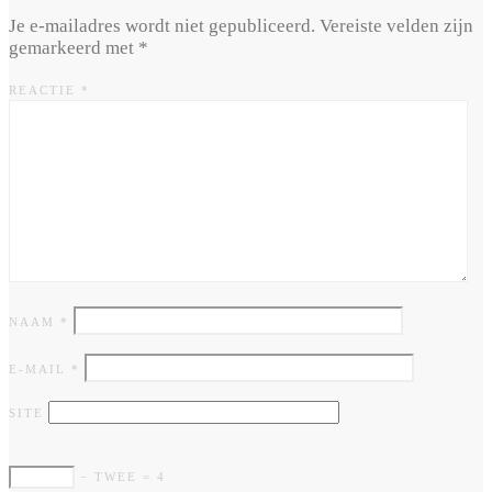
Je e-mailadres wordt niet gepubliceerd.
Vereiste velden zijn
gemarkeerd met
*
REACTIE
*
NAAM
*
E-MAIL
*
SITE
− TWEE = 4