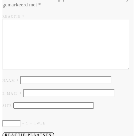
gemarkeerd met
*
REACTIE
*
NAAM
*
E-MAIL
*
SITE
− 1 = TWEE