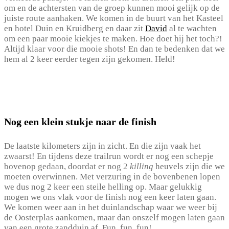
om en de achtersten van de groep kunnen mooi gelijk op de
juiste route aanhaken. We komen in de buurt van het Kasteel
en hotel Duin en Kruidberg en daar zit
David
al te wachten
om een paar mooie kiekjes te maken. Hoe doet hij het toch?!
Altijd klaar voor die mooie shots! En dan te bedenken dat we
hem al 2 keer eerder tegen zijn gekomen. Held!
Nog een klein stukje naar de finish
De laatste kilometers zijn in zicht. En die zijn vaak het
zwaarst! En tijdens deze trailrun wordt er nog een schepje
bovenop gedaan, doordat er nog 2
killing
heuvels zijn die we
moeten overwinnen. Met verzuring in de bovenbenen lopen
we dus nog 2 keer een steile helling op. Maar gelukkig
mogen we ons vlak voor de finish nog een keer laten gaan.
We komen weer aan in het duinlandschap waar we weer bij
de Oosterplas aankomen, maar dan onszelf mogen laten gaan
van een grote zandduin af. Fun, fun, fun!