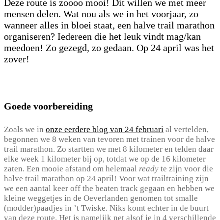
Deze route is zoooo mooi! Dit willen we met meer
mensen delen. Wat nou als we in het voorjaar, zo
wanneer alles in bloei staat, een halve trail marathon
organiseren? Iedereen die het leuk vindt mag/kan
meedoen! Zo gezegd, zo gedaan. Op 24 april was het
zover!
Goede voorbereiding
Zoals we in
onze eerdere blog van 24 februari
al vertelden,
begonnen we 8 weken van tevoren met trainen voor de halve
trail marathon. Zo startten we met 8 kilometer en telden daar
elke week 1 kilometer bij op, totdat we op de 16 kilometer
zaten. Een mooie afstand om helemaal
ready
te zijn voor die
halve trail marathon op 24 april! Voor wat trailtraining zijn
we een aantal keer off the beaten track gegaan en hebben we
kleine weggetjes in de Oeverlanden genomen tot smalle
(modder)paadjes in ’t Twiske. Niks komt echter in de buurt
van deze route. Het is namelijk net alsof je in 4 verschillende