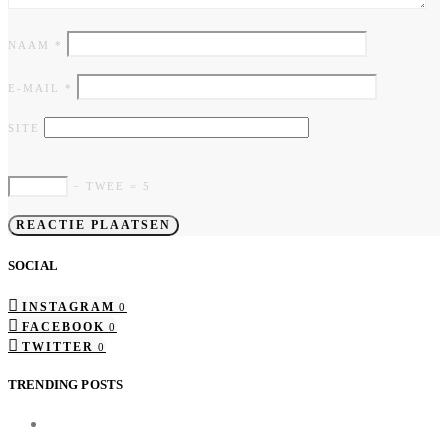
NAAM
*
E-MAIL
*
SITE
− TWEE = 5
SOCIAL
INSTAGRAM
0
FACEBOOK
0
TWITTER
0
TRENDING POSTS