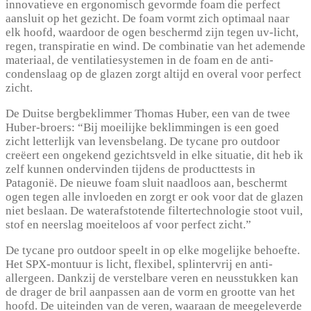
innovatieve en ergonomisch gevormde foam die perfect
aansluit op het gezicht. De foam vormt zich optimaal naar
elk hoofd, waardoor de ogen beschermd zijn tegen uv-licht,
regen, transpiratie en wind. De combinatie van het ademende
materiaal, de ventilatiesystemen in de foam en de anti-
condenslaag op de glazen zorgt altijd en overal voor perfect
zicht.
De Duitse bergbeklimmer Thomas Huber, een van de twee
Huber-broers: “Bij moeilijke beklimmingen is een goed
zicht letterlijk van levensbelang. De tycane pro outdoor
creëert een ongekend gezichtsveld in elke situatie, dit heb ik
zelf kunnen ondervinden tijdens de producttests in
Patagonië. De nieuwe foam sluit naadloos aan, beschermt
ogen tegen alle invloeden en zorgt er ook voor dat de glazen
niet beslaan. De waterafstotende filtertechnologie stoot vuil,
stof en neerslag moeiteloos af voor perfect zicht.”
De tycane pro outdoor speelt in op elke mogelijke behoefte.
Het SPX-montuur is licht, flexibel, splintervrij en anti-
allergeen. Dankzij de verstelbare veren en neusstukken kan
de drager de bril aanpassen aan de vorm en grootte van het
hoofd. De uiteinden van de veren, waaraan de meegeleverde