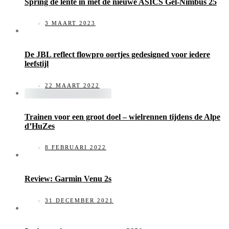
Spring de lente in met de nieuwe ASICS Gel-Nimbus 25
3 MAART 2023
De JBL reflect flowpro oortjes gedesigned voor iedere
leefstijl
22 MAART 2022
Trainen voor een groot doel – wielrennen tijdens de Alpe
d’HuZes
8 FEBRUARI 2022
Review: Garmin Venu 2s
31 DECEMBER 2021