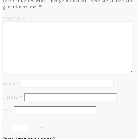
Je e-mailadres wordt niet gepubliceerd.
Vereiste velden zijn
gemarkeerd met
*
REACTIE
*
NAAM
*
E-MAIL
*
SITE
6 −
= EEN