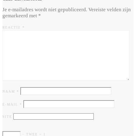
Je e-mailadres wordt niet gepubliceerd.
Vereiste velden zijn
gemarkeerd met
*
REACTIE
*
NAAM
*
E-MAIL
*
SITE
− TWEE = 1