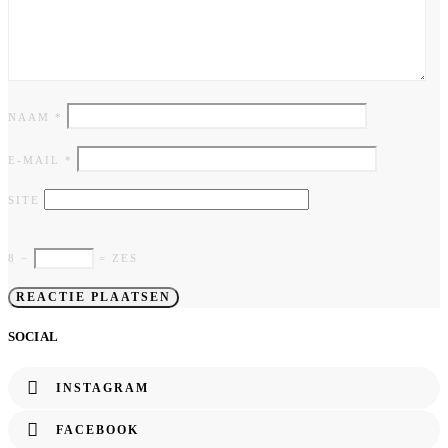
NAAM
*
E-MAIL
*
SITE
8 −
= ZES
SOCIAL
INSTAGRAM
FACEBOOK