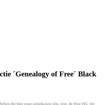
ectie ´Genealogy of Free´ Black
llen die hier voor uitgekozen zijn, zijn de Free OG, Air