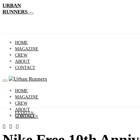
URBAN
RUNNERS
HOME
MAGAZINE
CREW
ABOUT
CONTACT
HOME
MAGAZINE
CREW
ABOUT
FASHION
CONTACT
SCHOENEN
Nike Free 10th Anniv