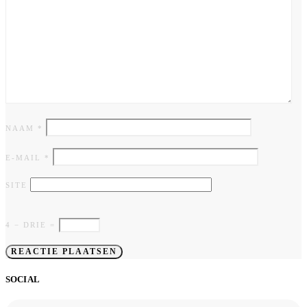
NAAM
*
E-MAIL
*
SITE
4 − DRIE =
SOCIAL