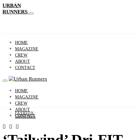
URBAN
RUNNERS
HOME
MAGAZINE
CREW
ABOUT
CONTACT
HOME
MAGAZINE
CREW
ABOUT
FASHION
CONTACT
SHOPTIPS
‘Tailwind’ Dri-FIT