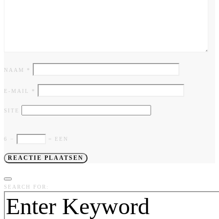
NAAM
*
E-MAIL
*
SITE
6 −
= EEN
SEARCH FOR: