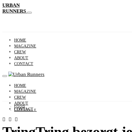
URBAN
RUNNERS
HOME
MAGAZINE
CREW
ABOUT
CONTACT
HOME
MAGAZINE
CREW
ABOUT
FOOD
CONTACT
LIFESTYLE
TringTring bezorgt j