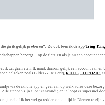
die ga ik gelijk proberen”. Zo ook toen ik de app
Tring Trin
odschappen bezorgt… op de fiets!En als je nu een account aan
at ik zal gaan eten. Ik maak daarom gelijk een account aan en b
e speciaalzaken zoals Bilder & De Cerlq,
ROOTS
,
LITE/DARK
e
mandje via de iPhone app en geef aan op welk adres deze bezorg
 Alle stappen zijn super eenvoudig en je loopt er supersnel do
mij snel of ik het wel ga redden om op tijd in Diemen te zijn vo