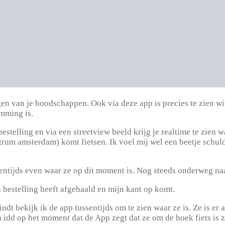
van je boodschappen. Ook via deze app is precies te zien wie j
emming is.
estelling en via een streetview beeld krijg je realtime te zien w
ntrum amsterdam) komt fietsen. Ik voel mij wel een beetje schu
sentijds even waar ze op dit moment is. Nog steeds onderweg 
n bestelling heeft afgehaald en mijn kant op komt.
ndt bekijk ik de app tussentijds om te zien waar ze is. Ze is e
idd op het moment dat de App zegt dat ze om de hoek fiets is ze