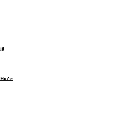
ijl
d’HuZes