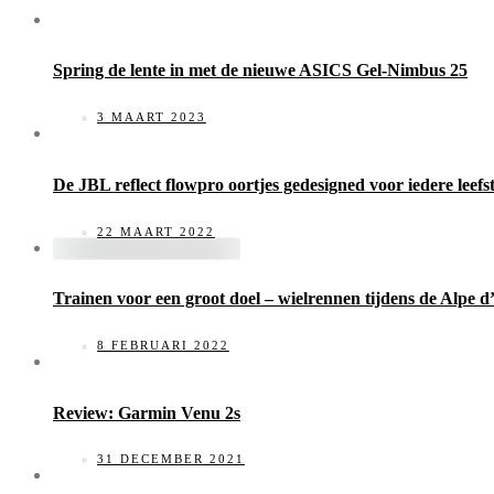
Spring de lente in met de nieuwe ASICS Gel-Nimbus 25
3 MAART 2023
De JBL reflect flowpro oortjes gedesigned voor iedere leefst
22 MAART 2022
Trainen voor een groot doel – wielrennen tijdens de Alpe 
8 FEBRUARI 2022
Review: Garmin Venu 2s
31 DECEMBER 2021