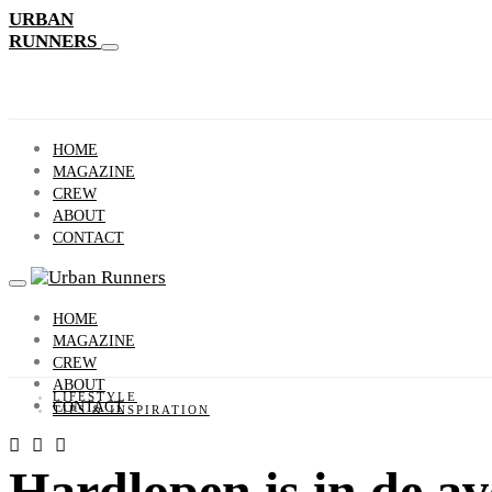
URBAN
RUNNERS
HOME
MAGAZINE
CREW
ABOUT
CONTACT
HOME
MAGAZINE
CREW
ABOUT
LIFESTYLE
CONTACT
TIPS & INSPIRATION
Hardlopen is in de a