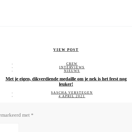
VIEW POST
CREW
INTERVIEWS
NIEUWS
Met je eigen, dikverdiende medaille om je nek is het feest nog
leuker!
SASCHA VERSTEGEN
4 APRIL 2021
 gemarkeerd met
*