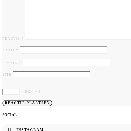
REACTIE
*
NAAM
*
E-MAIL
*
SITE
+ EEN = 6
SOCIAL
INSTAGRAM