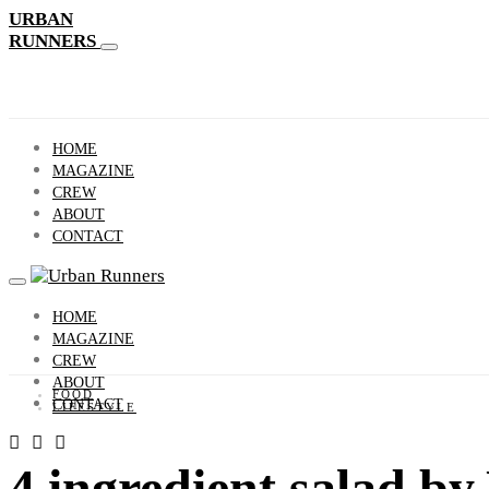
URBAN
RUNNERS
HOME
MAGAZINE
CREW
ABOUT
CONTACT
HOME
MAGAZINE
CREW
ABOUT
FOOD
CONTACT
LIFESTYLE
4 ingredient salad b