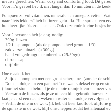
nieuwe gerechten. Warm, cozy and comforting food. Dit gerecht
Voor m’n gevoel heb ik niet langer dan 15 minuten in de keuke
Pompoen zit vol vitaminen, mineralen en omega 3 vetten. Wat m
naar “iets lekkers” heb ik linzen gebruikt. Hier spreekt een 
hun heerlijke fris zoete smaak. Ook deze rode kleine besjes he
Voor 2 personen heb je ong. nodig:
– 300g. linzen
– 1/2 flespompoen (als de pompoen heel groot is 1/3)
– zak verse spinazie (a 300g.)
– hand vol gedroogde cranberries (25/30gr.)
– citroen sap
– olijfolie
Hoe maak ik het:
– Snijd de pompoen met een groot scherp mes (zonder de schil
– Doe de blokjes in een pan met 1cm water, deksel erop en sto
(door het stomen behoud je de mooie oranje kleur en meer vo
– Verwarm de linzen, als je ze uit een blik gebruikt hoeven ze
laat je eerst een nacht weken in water en kook je vervolgens to
– Verhit de olie in de wok. (Ik heb dit keer knoflook olijfoli
de spinazie in de wok. blijf omscheppen zodat het allemaal ev