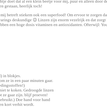
je doet dat al een klein beetje voor mij, puur en alleen door 
n gestaan, heerlijk toch!
ij betreft stiekem ook een superfood! Om ervoor te zorgen dat j
ervarings deskundige 😉 Linzen zijn enorm vezelrijk en dat zorgt
bben een hoge dosis vitaminen en antioxidanten. Ofterwijl: Your
) in blokjes.
om ze in een paar minuten gaar.
edingsstoffen!)
 niet te koken. Gedroogde linzen
t ze gaar zijn. blijf proeven!
e gebruikt.) Doe hand voor hand
en kort verhit wordt.