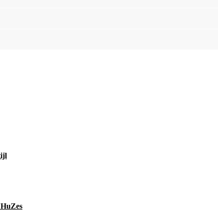
ijl
d’HuZes